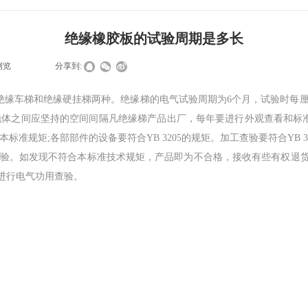
绝缘橡胶板的试验周期是多长
浏览
|
|
分享到:
缘车梯和绝缘硬挂梯两种。绝缘梯的电气试验周期为6个月，试验时每厘米施加2
间应坚持的空间间隔凡绝缘梯产品出厂，每年要进行外观查看和标准查看，应符合
准规矩;各部部件的设备要符合YB 3205的规矩。加工查验要符合YB 
验。如发现不符合本标准技术规矩，产品即为不合格，接收有些有权退货
进行电气功用查验。