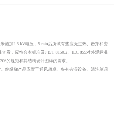
.5 kV电压，5 rain后所试有些应无过热、击穿和变
本标准及J B/T 8150.2、IEC 855对外观标准
3206的规矩和其结构设计图样的需求。
。绝缘梯产品应置于通风超卓、备有去湿设备、清洗单调