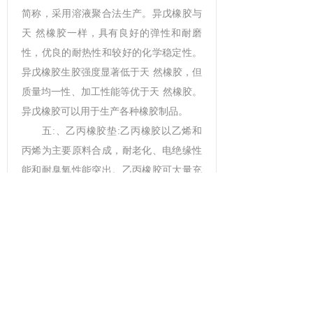
简称，采用溶液聚合法生产。异戊橡胶与
天 然橡胶一样，具有良好的弹性和耐磨
性，优良的耐热性和较好的化学稳定性。
异戊橡胶生胶强度显著低于天 然橡胶，但
质量均一性、加工性能等优于天 然橡胶。
异戊橡胶可以用于生产各种橡胶制品。
五:、乙丙橡胶垫:乙丙橡胶以乙烯和
丙烯为主要原料合成，耐老化、电绝缘性
能和耐臭氧性能突出。乙丙橡胶可大量充
油和填充碳黑，制品价 格较低，乙丙橡胶
化学稳定性好，耐磨性、弹性、耐油性和
丁苯橡胶接近。乙丙橡胶的用途十分广
泛，可以作为轮胎胎侧、胶条和内胎以及
汽车的零部件，还可作电线、电缆包皮及
高压、很高压绝缘材料。还可制造胶鞋、
卫生用品等浅色制品。