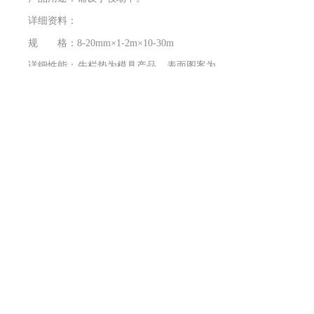
详细资料：
规 格：8-20mm×1-2m×10-30m
详细性能：牛栏垫为模具产品，表面图案为
凸起异型花纹，具有中等硬度，较好的柔韧性、
耐磨性、抗冲击性、弹性、防滑性。
详细用途：广泛用于铺设牛栏，猪舍的地
面，易于清洁，便于管理。
特殊要求：背面为细条纹状花纹，中间可夹
入织物（如尼龙、绦纶、棉织物等）。
上一个：
√猪舍胶垫GW-XM......
下一个：
√种牛胶垫GW-XM......
版权所有
三河市长城橡胶有限公司
冀ICP备17030627号-3