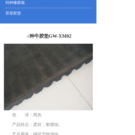
特种橡胶板
异形胶垫
√种牛胶垫GW-XM02
色 泽：黑色
产品特点：柔软，耐腐蚀。
产品用途：铺设于牧场中。